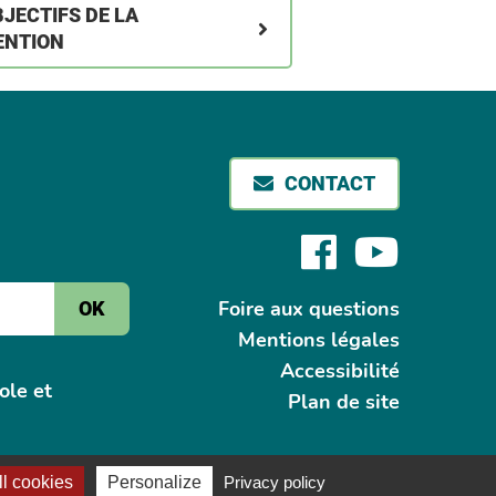
BJECTIFS DE LA
ENTION
CONTACT
Faceboo
Yout
Foire aux questions
Mentions légales
Accessibilité
ole et
Plan de site
l cookies
Personalize
Privacy policy