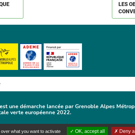
QUE
LES O
CONV
 est une démarche lancée par Grenoble Alpes Métrop
itale verte européenne 2022.
 over what you want to activate
OK, accept all
Deny al