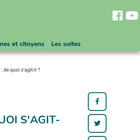
Fa
nnes et citoyens
Les suites
de quoi s'agit-il ?

Partager
sur
OI S'AGIT-
Facebook

Partager
sur