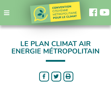
Fa
Menu
LE PLAN CLIMAT AIR
ENERGIE MÉTROPOLITAIN



Partager
Partager
Imprimer
sur
sur
Facebook
Twitter