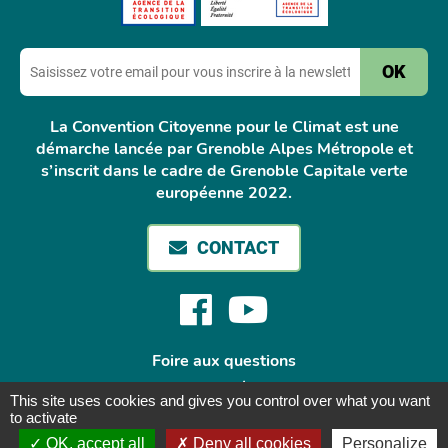
E-
mail
La Convention Citoyenne pour le Climat est une
démarche lancée par Grenoble Alpes Métropole et
s’inscrit dans le cadre de Grenoble Capitale verte
européenne 2022.
CONTACT
Facebook
Youtube
Foire aux questions
Mentions légales
This site uses cookies and gives you control over what you want
Accessibilité
to activate
Plan de site
OK, accept all
Deny all cookies
Personalize