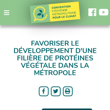
Fa
Menu
FAVORISER LE
DÉVELOPPEMENT D'UNE
FILIÈRE DE PROTÉINES
VÉGÉTALE DANS LA
MÉTROPOLE



Partager
Partager
Imprimer
sur
sur
Facebook
Twitter